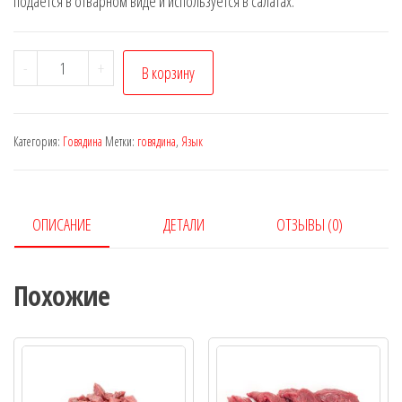
подаётся в отварном виде и используется в салатах.
Количество
-
+
В корзину
товара
Язык
(говядина)
Категория:
Говядина
Метки:
говядина
,
Язык
ОПИСАНИЕ
ДЕТАЛИ
ОТЗЫВЫ (0)
Похожие