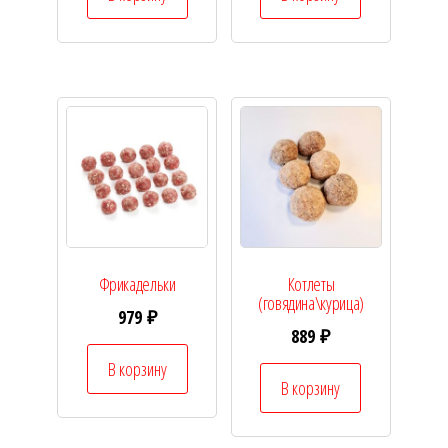
Фрикадельки
Котлеты
(говядина\курица)
979
₽
889
₽
В корзину
В корзину