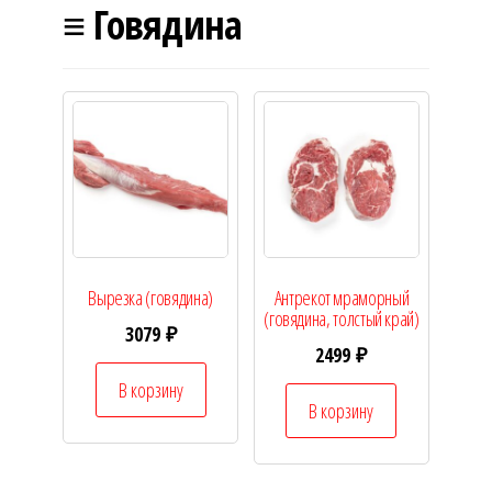
≡ Говядина
Вырезка (говядина)
Антрекот мраморный
(говядина, толстый край)
3079
₽
2499
₽
В корзину
В корзину