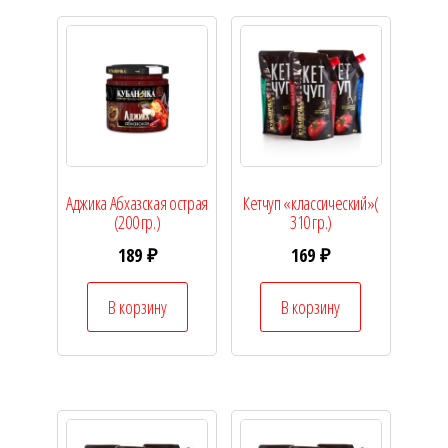
Аджика Абхазская острая
Кетчуп «классический»(
(200 гр.)
310 гр.)
189
₽
169
₽
В корзину
В корзину