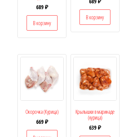
689
₽
689
₽
В корзину
В корзину
Окорочка (Курица)
Крылышки в маринаде
(курица)
669
₽
639
₽