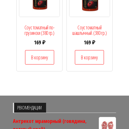
Соус томатный по-
Соус томатный
грузински (380 гр.)
шашлычный. (380 гр.)
169
₽
169
₽
В корзину
В корзину
РЕКОМЕНДАЦИИ
Антрекот мраморный (говядина,
толстый край)