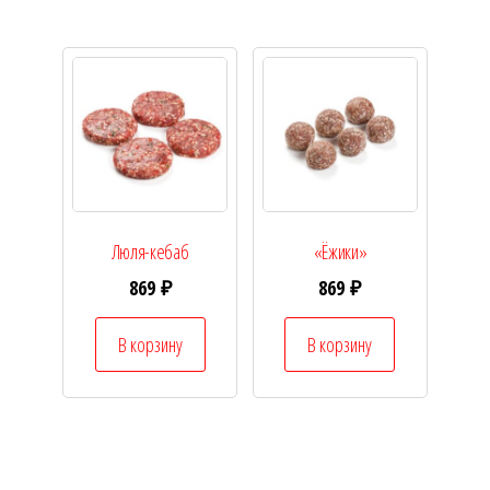
Люля-кебаб
«Ёжики»
869
₽
869
₽
В корзину
В корзину