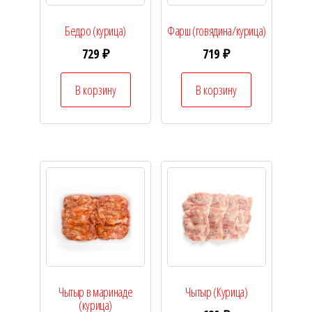
Бедро (курица)
Фарш (говядина/курица)
729
₽
719
₽
В корзину
В корзину
Чытыр в маринаде
Чытыр (Курица)
(курица)