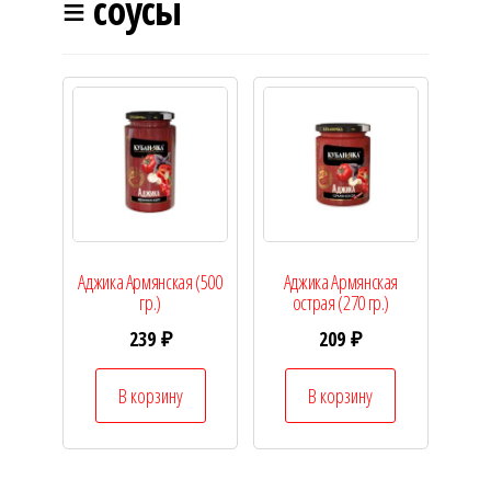
≡ соусы
Аджика Армянская (500
Аджика Армянская
гр.)
острая (270 гр.)
239
₽
209
₽
В корзину
В корзину