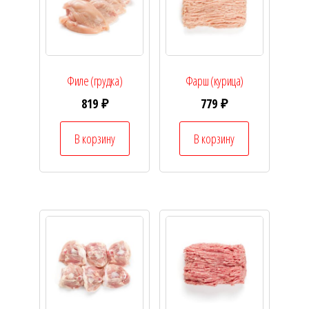
Филе (грудка)
Фарш (курица)
819
₽
779
₽
В корзину
В корзину