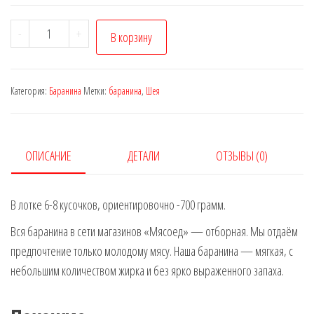
Количество
-
+
В корзину
товара
Шея
(баранина)
Категория:
Баранина
Метки:
баранина
,
Шея
ОПИСАНИЕ
ДЕТАЛИ
ОТЗЫВЫ (0)
В лотке 6-8 кусочков, ориентировочно -700 грамм.
Вся баранина в сети магазинов «Мясоед» — отборная. Мы отдаём
предпочтение только молодому мясу. Наша баранина — мягкая, с
небольшим количеством жирка и без ярко выраженного запаха.