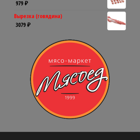
979
₽
Вырезка (говядина)
3079
₽