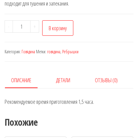
подходит для тушения и запекания.
Количество
-
+
В корзину
товара
Рёбрышки
(говядина)
Категория:
Говядина
Метки:
говядина
,
Рёбрышки
ОПИСАНИЕ
ДЕТАЛИ
ОТЗЫВЫ (0)
Рекомендуемое время приготовления 1,5 часа.
Похожие