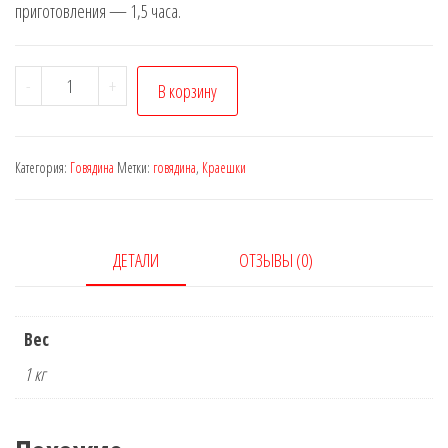
приготовления — 1,5 часа.
Количество
-
+
В корзину
товара
Обычная
говядина
Категория:
Говядина
Метки:
говядина
,
Краешки
ДЕТАЛИ
ОТЗЫВЫ (0)
Вес
1 кг