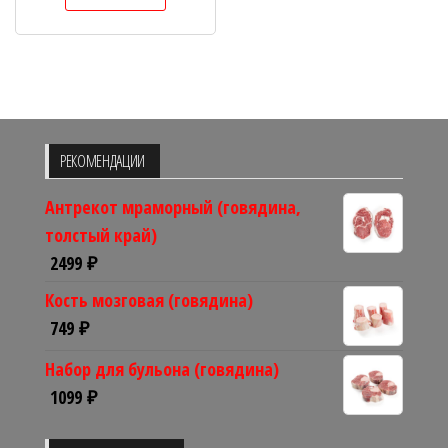
РЕКОМЕНДАЦИИ
Антрекот мраморный (говядина,
толстый край)
2499
₽
Кость мозговая (говядина)
749
₽
Набор для бульона (говядина)
1099
₽