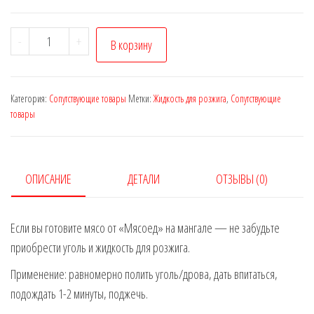
Количество
-
+
В корзину
товара
Жидкость
для
Категория:
Сопутствующие товары
Метки:
Жидкость для розжига
,
Сопутствующие
розжига
товары
(0,5л.)
ОПИСАНИЕ
ДЕТАЛИ
ОТЗЫВЫ (0)
Если вы готовите мясо от «Мясоед» на мангале — не забудьте
приобрести уголь и жидкость для розжига.
Применение: равномерно полить уголь/дрова, дать впитаться,
подождать 1-2 минуты, поджечь.