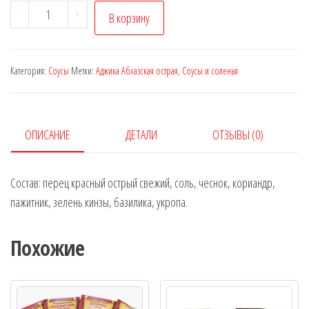
Количество
-
+
В корзину
товара
Аджика
Абхазская
Категория:
Соусы
Метки:
Аджика Абхазская острая
,
Соусы и соленья
острая
(200
гр.)
ОПИСАНИЕ
ДЕТАЛИ
ОТЗЫВЫ (0)
Состав: перец красный острый свежий, соль, чеснок, кориандр,
пажитник, зелень кинзы, базилика, укропа.
Похожие