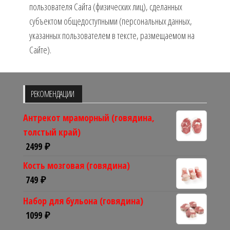
пользователя Сайта (физических лиц), сделанных
субъектом общедоступными (персональных данных,
указанных пользователем в тексте, размещаемом на
Сайте).
РЕКОМЕНДАЦИИ
Антрекот мраморный (говядина,
толстый край)
2499
₽
Кость мозговая (говядина)
749
₽
Набор для бульона (говядина)
1099
₽